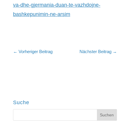
va-dhe-gjermania-duan-te-vazhdojne-
bashkepunimin-ne-arsim
←
Vorheriger Beitrag
Nächster Beitrag
→
Suche